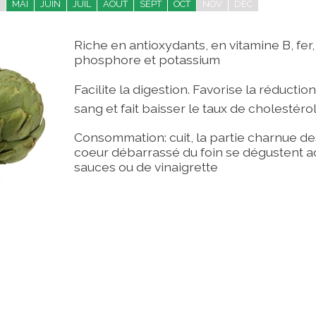
MAI
JUIN
JUIL
AOÛT
SEPT
OCT
NOV
DEC
Riche en antioxydants, en vitamine B, fe
phosphore et potassium
Facilite la digestion.
Favorise la réductio
sang et fait baisser le taux de cholestéro
Consommation: cuit, la partie charnue des 
coeur débarrassé du foin se dégustent
sauces ou de vinaigrette