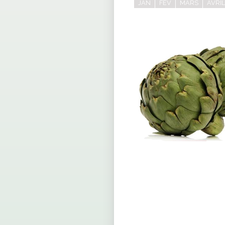
JAN
FEV
MARS
AVRIL