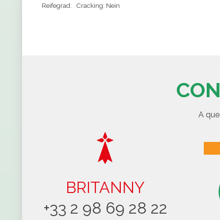
Reifegrad.
Cracking: Nein
CON
A que
BRITANNY
+33 2 98 69 28 22