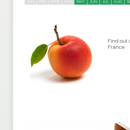
JAN
FEB
MAR
APR
MAY
JUN
JUL
AUG
S
Find out 
France